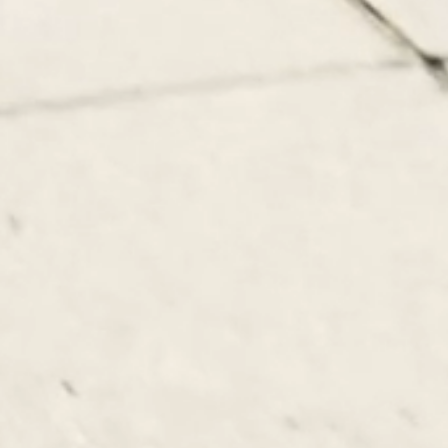
BW PARTNER.
Steuern. Beratung.
Prüfung.
Geleitet von Zahlen und inspiriert von Visionen
gestalten wir die Zukunft unserer Mandanten und
fördern die Karrieren unserer Mitarbeiter.