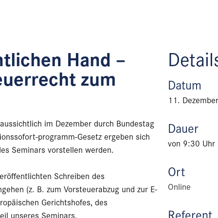
ntlichen Hand –
Detail
euerrecht zum
Datum
11. Dezembe
aussichtlich im Dezember durch Bundestag
Dauer
tionssofort-programm-Gesetz ergeben sich
von 9:30 Uhr 
des Seminars vorstellen werden.
Ort
eröffentlichten Schreiben des
Online
gehen (z. B. zum Vorsteuerabzug und zur E-
uropäischen Gerichtshofes, des
Referent
eil unseres Seminars.